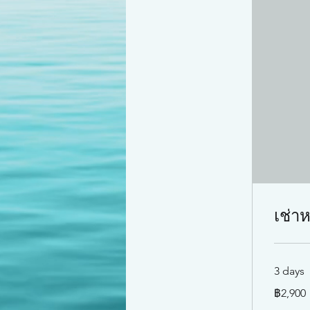
เช่าห
3 days
2,900
฿2,900
บาท
ไทย