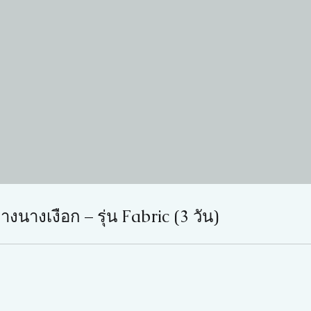
างนางเงือก – รุ่น Fabric (3 วัน)